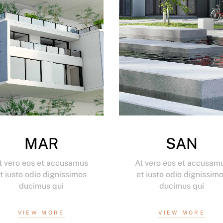
MAR
SAN
t vero eos et accusamus
At vero eos et accusam
t iusto odio dignissimos
et iusto odio dignissim
ducimus qui
ducimus qui
VIEW MORE
VIEW MORE