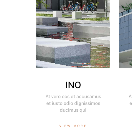
INO
At vero eos et accusamus
A
et iusto odio dignissimos
e
ducimus qui
VIEW MORE