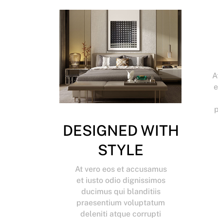
A
e
DESIGNED WITH
STYLE
At vero eos et accusamus
et iusto odio dignissimos
ducimus qui blanditiis
praesentium voluptatum
deleniti atque corrupti