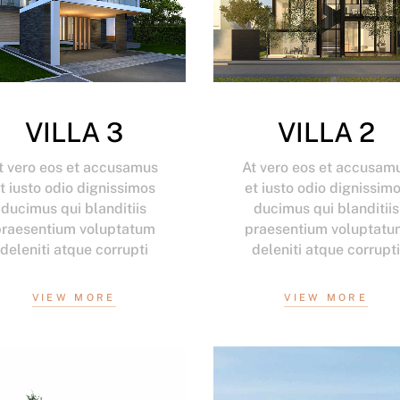
VILLA 3
VILLA 2
t vero eos et accusamus
At vero eos et accusam
t iusto odio dignissimos
et iusto odio dignissim
ducimus qui blanditiis
ducimus qui blanditiis
praesentium voluptatum
praesentium voluptatu
deleniti atque corrupti
deleniti atque corrupt
VIEW MORE
VIEW MORE