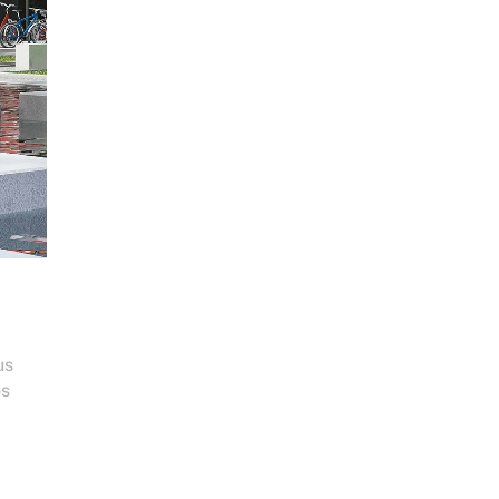
us
os