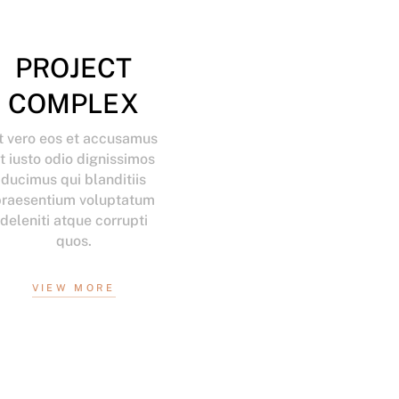
PROJECT
COMPLEX
t vero eos et accusamus
t iusto odio dignissimos
ducimus qui blanditiis
praesentium voluptatum
deleniti atque corrupti
quos.
VIEW MORE