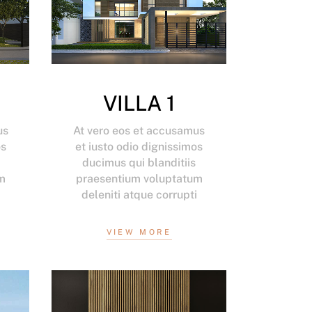
VILLA 1
us
At vero eos et accusamus
os
et iusto odio dignissimos
ducimus qui blanditiis
m
praesentium voluptatum
i
deleniti atque corrupti
VIEW MORE