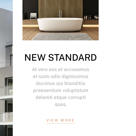
NEW STANDARD
At vero eos et accusamus
et iusto odio dignissimos
ducimus qui blanditiis
praesentium voluptatum
deleniti atque corrupti
quos.
VIEW MORE