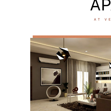
AP
AT V