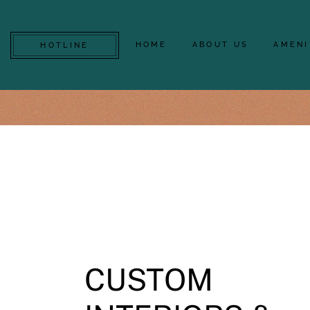
2
1
2
1
HOME
ABOUT US
AMENI
HOTLINE
ENTRANCE
AREA, M2
BATHRO
CUSTOM