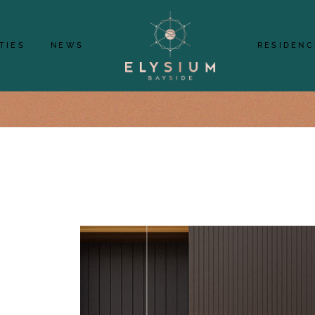
2
2
3
TIES
NEWS
RESIDENC
MS
BEDROOMS
ROOMS