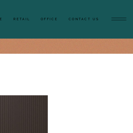
2
2
4
E
RETAIL
OFFICE
CONTACT US
PARKING
TERRACE
FLOOR