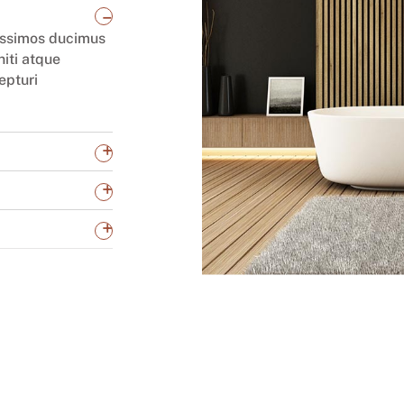
_
nissimos ducimus
niti atque
epturi
+
+
+