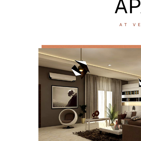
AP
AT V