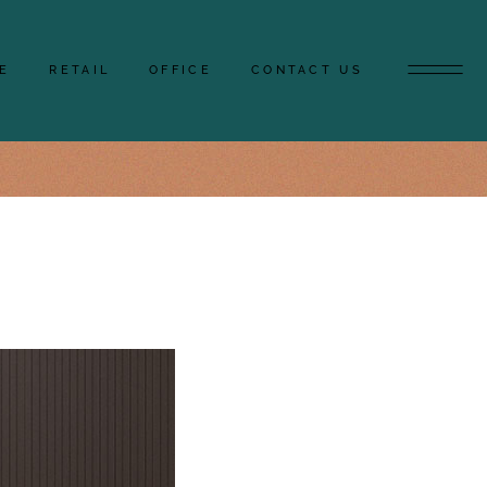
2
2
4
E
RETAIL
OFFICE
CONTACT US
PARKING
TERRACE
FLOOR