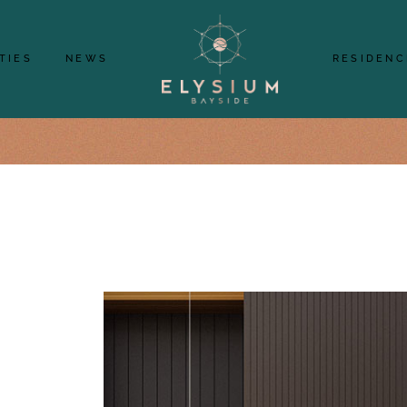
2
2
3
TIES
NEWS
RESIDENC
MS
BEDROOMS
ROOMS