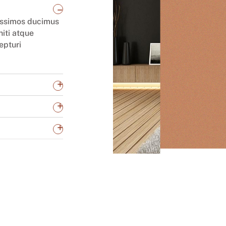
_
nissimos ducimus
niti atque
epturi
+
+
+