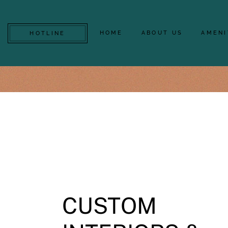
2
1
2
1
HOME
ABOUT US
AMENI
HOTLINE
ENTRANCE
AREA, M2
BATHRO
CUSTOM